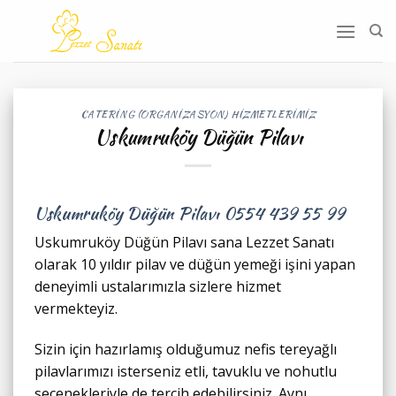
İçeriğe
atla
CATERING (ORGANIZASYON) HIZMETLERIMIZ
Uskumruköy Düğün Pilavı
Uskumruköy Düğün Pilavı
0554 439 55 99
Uskumruköy Düğün Pilavı sana Lezzet Sanatı
olarak 10 yıldır pilav ve düğün yemeği işini yapan
deneyimli ustalarımızla sizlere hizmet
vermekteyiz.
Sizin için hazırlamış olduğumuz nefis tereyağlı
pilavlarımızı isterseniz etli, tavuklu ve nohutlu
seçenekleriyle de tercih edebilirsiniz. Aynı